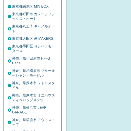
東京都練馬区 MINIBOX
東京都町田市 ガレージフジ
ックス・オート
東京都八王子 キャメルオー
ト
東京都大田区 iR MAKERS
東京都墨田区 ヨシハラモー
タース
神奈川県小田原市 I･F･G
Car’s
神奈川県相模原市 ブルーオ
ーシャン・モービル
神奈川県厚木市 レトロスタ
イル
神奈川県厚木市 ミニハウス
ディベロップメンツ
神奈川県横浜市 LEAF
GARAGE
神奈川県横浜市 アウトスト
ップ