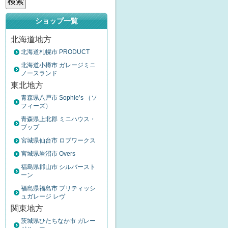
ショップ一覧
北海道地方
北海道札幌市 PRODUCT
北海道小樽市 ガレージミニ
ノースランド
東北地方
青森県八戸市 Sophie’s （ソ
フィーズ）
青森県上北郡 ミニハウス・
ブップ
宮城県仙台市 ロブワークス
宮城県岩沼市 Overs
福島県郡山市 シルバースト
ーン
福島県福島市 ブリティッシ
ュガレージ レヴ
関東地方
茨城県ひたちなか市 ガレー