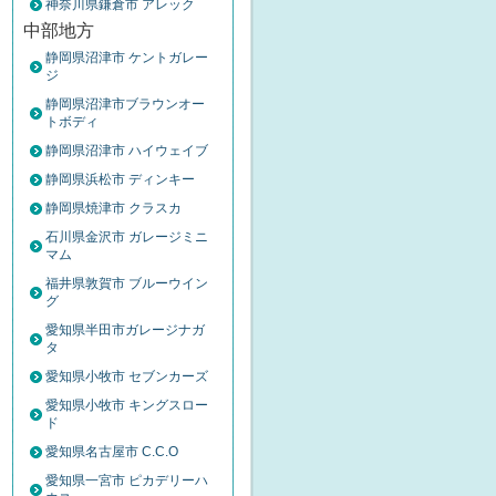
神奈川県鎌倉市 アレック
中部地方
静岡県沼津市 ケントガレー
ジ
静岡県沼津市ブラウンオー
トボディ
静岡県沼津市 ハイウェイブ
静岡県浜松市 ディンキー
静岡県焼津市 クラスカ
石川県金沢市 ガレージミニ
マム
福井県敦賀市 ブルーウイン
グ
愛知県半田市ガレージナガ
タ
愛知県小牧市 セブンカーズ
愛知県小牧市 キングスロー
ド
愛知県名古屋市 C.C.O
愛知県一宮市 ピカデリーハ