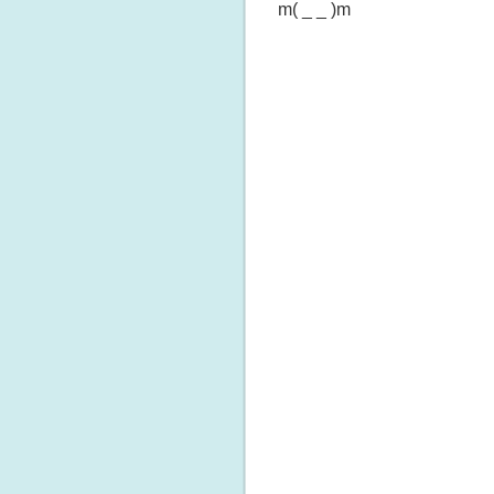
m( _ _ )m