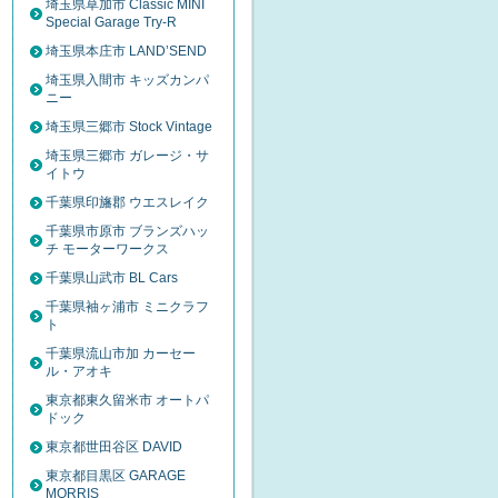
埼玉県草加市 Classic MINI
Special Garage Try-R
埼玉県本庄市 LAND’SEND
埼玉県入間市 キッズカンパ
ニー
埼玉県三郷市 Stock Vintage
埼玉県三郷市 ガレージ・サ
イトウ
千葉県印旛郡 ウエスレイク
千葉県市原市 ブランズハッ
チ モーターワークス
千葉県山武市 BL Cars
千葉県袖ヶ浦市 ミニクラフ
ト
千葉県流山市加 カーセー
ル・アオキ
東京都東久留米市 オートパ
ドック
東京都世田谷区 DAVID
東京都目黒区 GARAGE
MORRIS