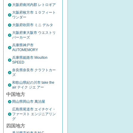
大阪府南河内郡 レトロギア
大阪府枚方市 １０フィート
ワンダー
大阪府吹田市 ミニ デルタ
大阪府東大阪市 ウエストリ
バーカーズ
兵庫県神戸市
AUTOMEMORY
兵庫県姫路市 Moulton
SPEED
奈良県奈良市 クラフトカー
ズ
和歌山県紀の川市 take the
air テイク ジエ アー
中国地方
岡山県岡山市 萬治屋
広島県尾道市 エイチケイ・
ファースト エンジニアリン
グ
四国地方