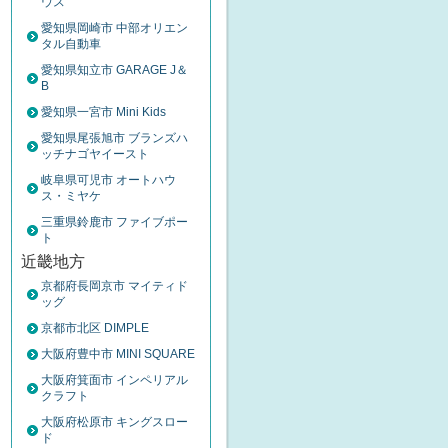
ウス
愛知県岡崎市 中部オリエン
タル自動車
愛知県知立市 GARAGE J＆
B
愛知県一宮市 Mini Kids
愛知県尾張旭市 ブランズハ
ッチナゴヤイースト
岐阜県可児市 オートハウ
ス・ミヤケ
三重県鈴鹿市 ファイブポー
ト
近畿地方
京都府長岡京市 マイティド
ッグ
京都市北区 DIMPLE
大阪府豊中市 MINI SQUARE
大阪府箕面市 インペリアル
クラフト
大阪府松原市 キングスロー
ド