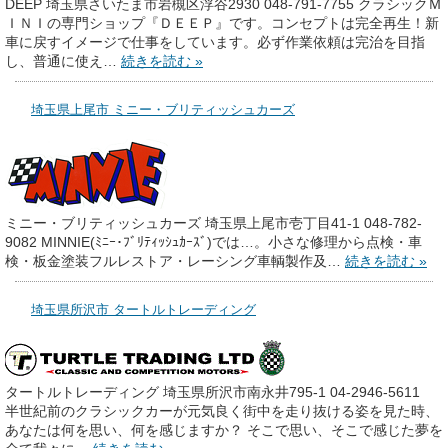
DEEP 埼玉県さいたま市岩槻区浮谷2930 048-791-7755 クラシックＭ
ＩＮＩの専門ショップ『ＤＥＥＰ』です。コンセプトは完全再生！新
車に戻すイメージで仕事をしています。必ず作業依頼は完治を目指
し、普通に使え…
続きを読む »
埼玉県上尾市 ミニー・ブリティッシュカーズ
ミニー・ブリティッシュカーズ 埼玉県上尾市壱丁目41-1 048-782-
9082 MINNIE(ﾐﾆｰ･ﾌﾞﾘﾃｨｯｼｭｶｰｽﾞ)では…。小さな修理から点検・車
検・板金塗装フルレストア・レーシング車輌製作及…
続きを読む »
埼玉県所沢市 タートルトレーディング
タートルトレーディング 埼玉県所沢市南永井795-1 04-2946-5611
半世紀前のクラシックカーが元気良く街中を走り抜ける姿を見た時、
あなたは何を思い、何を感じますか？ そこで思い、そこで感じた夢を