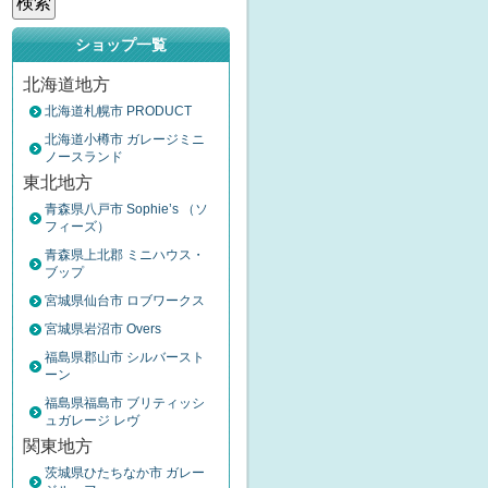
ショップ一覧
北海道地方
北海道札幌市 PRODUCT
北海道小樽市 ガレージミニ
ノースランド
東北地方
青森県八戸市 Sophie’s （ソ
フィーズ）
青森県上北郡 ミニハウス・
ブップ
宮城県仙台市 ロブワークス
宮城県岩沼市 Overs
福島県郡山市 シルバースト
ーン
福島県福島市 ブリティッシ
ュガレージ レヴ
関東地方
茨城県ひたちなか市 ガレー