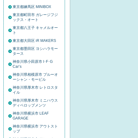
東京都練馬区 MINIBOX
東京都町田市 ガレージフジ
ックス・オート
東京都八王子 キャメルオー
ト
東京都大田区 iR MAKERS
東京都墨田区 ヨシハラモー
タース
神奈川県小田原市 I･F･G
Car’s
神奈川県相模原市 ブルーオ
ーシャン・モービル
神奈川県厚木市 レトロスタ
イル
神奈川県厚木市 ミニハウス
ディベロップメンツ
神奈川県横浜市 LEAF
GARAGE
神奈川県横浜市 アウトスト
ップ