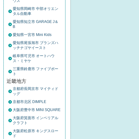
ウス
愛知県岡崎市 中部オリエン
タル自動車
愛知県知立市 GARAGE J＆
B
愛知県一宮市 Mini Kids
愛知県尾張旭市 ブランズハ
ッチナゴヤイースト
岐阜県可児市 オートハウ
ス・ミヤケ
三重県鈴鹿市 ファイブポー
ト
近畿地方
京都府長岡京市 マイティド
ッグ
京都市北区 DIMPLE
大阪府豊中市 MINI SQUARE
大阪府箕面市 インペリアル
クラフト
大阪府松原市 キングスロー
ド