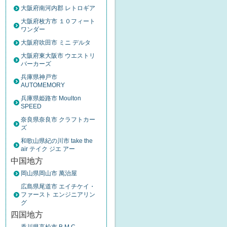
大阪府南河内郡 レトロギア
大阪府枚方市 １０フィート
ワンダー
大阪府吹田市 ミニ デルタ
大阪府東大阪市 ウエストリ
バーカーズ
兵庫県神戸市
AUTOMEMORY
兵庫県姫路市 Moulton
SPEED
奈良県奈良市 クラフトカー
ズ
和歌山県紀の川市 take the
air テイク ジエ アー
中国地方
岡山県岡山市 萬治屋
広島県尾道市 エイチケイ・
ファースト エンジニアリン
グ
四国地方