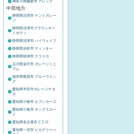
神奈川県鎌倉市 アレック
中部地方
静岡県沼津市 ケントガレー
ジ
静岡県沼津市ブラウンオー
トボディ
静岡県沼津市 ハイウェイブ
静岡県浜松市 ディンキー
静岡県焼津市 クラスカ
石川県金沢市 ガレージミニ
マム
福井県敦賀市 ブルーウイン
グ
愛知県半田市ガレージナガ
タ
愛知県小牧市 セブンカーズ
愛知県小牧市 キングスロー
ド
愛知県名古屋市 C.C.O
愛知県一宮市 ピカデリーハ