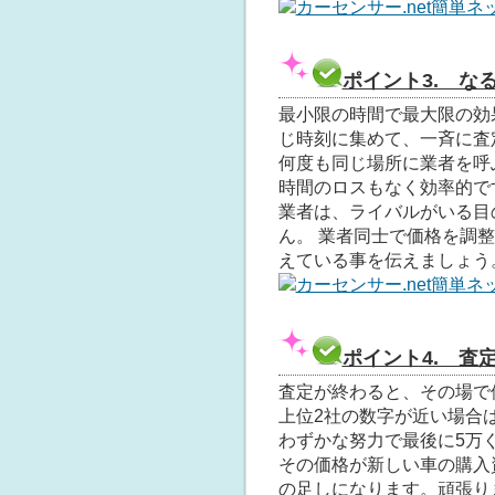
カーセンサー.net簡単ネ
ポイント3. な
最小限の時間で最大限の効
じ時刻に集めて、一斉に査
何度も同じ場所に業者を呼
時間のロスもなく効率的で
業者は、ライバルがいる目
ん。 業者同士で価格を調
えている事を伝えましょう
カーセンサー.net簡単ネ
ポイント4. 査
査定が終わると、その場で
上位2社の数字が近い場合
わずかな努力で最後に5万
その価格が新しい車の購入
の足しになります。頑張り