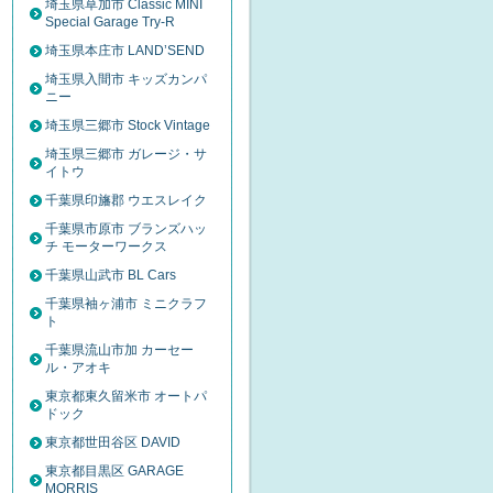
埼玉県草加市 Classic MINI
Special Garage Try-R
埼玉県本庄市 LAND’SEND
埼玉県入間市 キッズカンパ
ニー
埼玉県三郷市 Stock Vintage
埼玉県三郷市 ガレージ・サ
イトウ
千葉県印旛郡 ウエスレイク
千葉県市原市 ブランズハッ
チ モーターワークス
千葉県山武市 BL Cars
千葉県袖ヶ浦市 ミニクラフ
ト
千葉県流山市加 カーセー
ル・アオキ
東京都東久留米市 オートパ
ドック
東京都世田谷区 DAVID
東京都目黒区 GARAGE
MORRIS