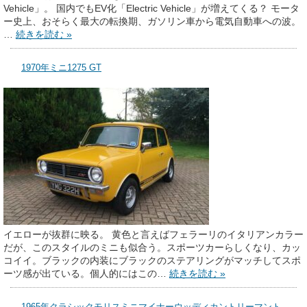
Vehicle」。 国内でもEV化「Electric Vehicle」が増えてくる？ モータ
ー史上、おそらく最大の転換期、ガソリン車から電気自動車への波。
…
続きを読む »
1970年ミニ1275 GT
イエローが抜群に映る。 黄色と言えばフェラーリのイタリアンカラー
だが、このスタイルのミニも似合う。スポーツカーらしくなり、カッ
コイイ。ブラックの内装にブラックのステアリングがマッチしてスポ
ーツ感が出ている。個人的にはこの…
続きを読む »
1965年クラシックモリスミニマイナーウッディカントリーマント