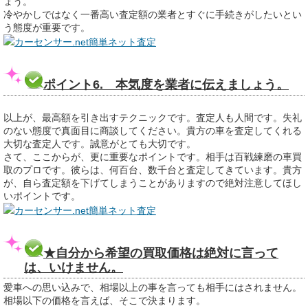
ょう。
冷やかしではなく一番高い査定額の業者とすぐに手続きがしたいとい
う態度が重要です。
カーセンサー.net簡単ネット査定
ポイント6. 本気度を業者に伝えましょう。
以上が、最高額を引き出すテクニックです。査定人も人間です。失礼
のない態度で真面目に商談してください。貴方の車を査定してくれる
大切な査定人です。誠意がとても大切です。
さて、ここからが、更に重要なポイントです。相手は百戦練磨の車買
取のプロです。彼らは、何百台、数千台と査定してきています。貴方
が、自ら査定額を下げてしまうことがありますので絶対注意してほし
いポイントです。
カーセンサー.net簡単ネット査定
★自分から希望の買取価格は絶対に言って
は、いけません。
愛車への思い込みで、相場以上の事を言っても相手にはされません。
相場以下の価格を言えば、そこで決まります。