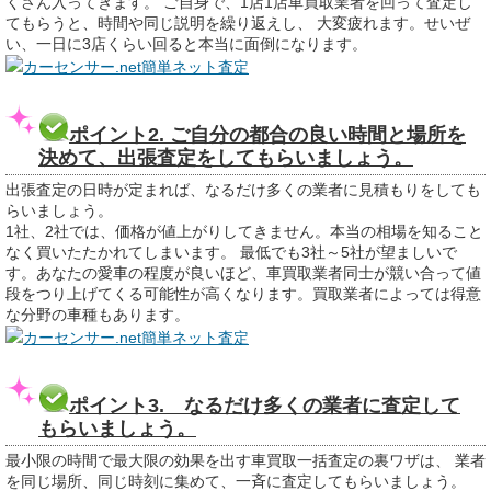
くさん入ってきます。 ご自身で、1店1店車買取業者を回って査定し
てもらうと、時間や同じ説明を繰り返えし、 大変疲れます。せいぜ
い、一日に3店くらい回ると本当に面倒になります。
カーセンサー.net簡単ネット査定
ポイント2. ご自分の都合の良い時間と場所を
決めて、出張査定をしてもらいましょう。
出張査定の日時が定まれば、なるだけ多くの業者に見積もりをしても
らいましょう。
1社、2社では、価格が値上がりしてきません。本当の相場を知ること
なく買いたたかれてしまいます。 最低でも3社～5社が望ましいで
す。あなたの愛車の程度が良いほど、車買取業者同士が競い合って値
段をつり上げてくる可能性が高くなります。買取業者によっては得意
な分野の車種もあります。
カーセンサー.net簡単ネット査定
ポイント3. なるだけ多くの業者に査定して
もらいましょう。
最小限の時間で最大限の効果を出す車買取一括査定の裏ワザは、 業者
を同じ場所、同じ時刻に集めて、一斉に査定してもらいましょう。