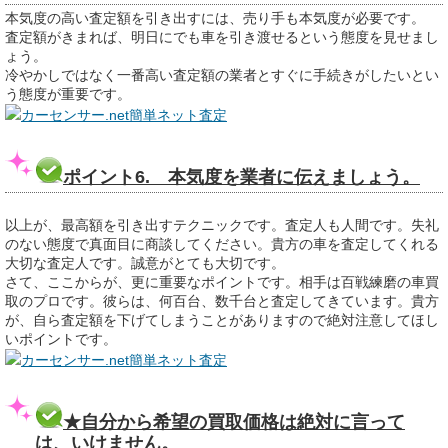
本気度の高い査定額を引き出すには、売り手も本気度が必要です。
査定額がきまれば、明日にでも車を引き渡せるという態度を見せまし
ょう。
冷やかしではなく一番高い査定額の業者とすぐに手続きがしたいとい
う態度が重要です。
カーセンサー.net簡単ネット査定
ポイント6. 本気度を業者に伝えましょう。
以上が、最高額を引き出すテクニックです。査定人も人間です。失礼
のない態度で真面目に商談してください。貴方の車を査定してくれる
大切な査定人です。誠意がとても大切です。
さて、ここからが、更に重要なポイントです。相手は百戦練磨の車買
取のプロです。彼らは、何百台、数千台と査定してきています。貴方
が、自ら査定額を下げてしまうことがありますので絶対注意してほし
いポイントです。
カーセンサー.net簡単ネット査定
★自分から希望の買取価格は絶対に言って
は、いけません。