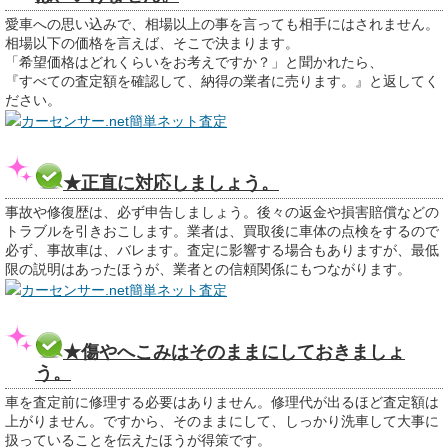
愛車への思い込みで、相場以上の事を言っても相手にはされません。
相場以下の価格を言えば、そこで決まります。
「希望価格はどれくらいをお考えですか？」と聞かれたら、
『すべての査定額を確認して、納得の業者に売ります。』と返してく
ださい。
カーセンサー.net簡単ネット査定
★正直に対応しましょう。
事故や修復歴は、必ず申告しましょう。後々の返金や損害賠償などの
トラブルを引きおこします。業者は、買取後に車体の点検をするので
必ず、事故車は、バレます。査定に影響する場合もありますが、最低
限の説明はあったほうが、業者との信頼関係にもつながります。
カーセンサー.net簡単ネット査定
★傷やへこみはそのままにしておきましょ
う。
車を査定前に修理する必要はありません。修理代が出るほど査定額は
上がりません。ですから、そのままにして、しっかり洗車して大事に
扱っていることを伝えたほうが得策です。