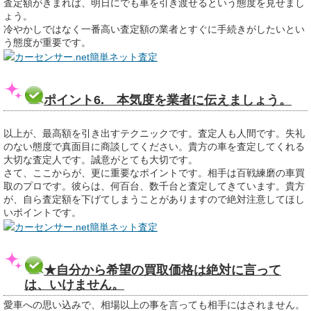
査定額がきまれば、明日にでも車を引き渡せるという態度を見せまし
ょう。
冷やかしではなく一番高い査定額の業者とすぐに手続きがしたいとい
う態度が重要です。
カーセンサー.net簡単ネット査定
ポイント6. 本気度を業者に伝えましょう。
以上が、最高額を引き出すテクニックです。査定人も人間です。失礼
のない態度で真面目に商談してください。貴方の車を査定してくれる
大切な査定人です。誠意がとても大切です。
さて、ここからが、更に重要なポイントです。相手は百戦練磨の車買
取のプロです。彼らは、何百台、数千台と査定してきています。貴方
が、自ら査定額を下げてしまうことがありますので絶対注意してほし
いポイントです。
カーセンサー.net簡単ネット査定
★自分から希望の買取価格は絶対に言って
は、いけません。
愛車への思い込みで、相場以上の事を言っても相手にはされません。