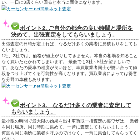
い、一日に3店くらい回ると本当に面倒になります。
カーセンサー.net簡単ネット査定
ポイント2. ご自分の都合の良い時間と場所を
決めて、出張査定をしてもらいましょう。
出張査定の日時が定まれば、なるだけ多くの業者に見積もりをしても
らいましょう。
1社、2社では、価格が値上がりしてきません。本当の相場を知ること
なく買いたたかれてしまいます。 最低でも3社～5社が望ましいで
す。あなたの愛車の程度が良いほど、車買取業者同士が競い合って値
段をつり上げてくる可能性が高くなります。買取業者によっては得意
な分野の車種もあります。
カーセンサー.net簡単ネット査定
ポイント3. なるだけ多くの業者に査定して
もらいましょう。
最小限の時間で最大限の効果を出す車買取一括査定の裏ワザは、 業者
を同じ場所、同じ時刻に集めて、一斉に査定してもらいましょう。
何度も同じ場所に業者を呼ぶのではなく、一斉に集合してもらってく
ださい。