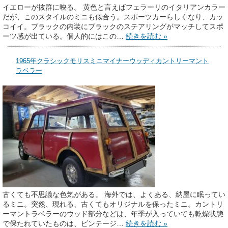
イエローが抜群に映る。 黄色と言えばフェラーリのイタリアンカラー
だが、このスタイルのミニも似合う。スポーツカーらしくなり、カッ
コイイ。ブラックの内装にブラックのステアリングがマッチしてスポ
ーツ感が出ている。個人的にはこの…
続きを読む »
1965年クラシックモリスミニマイナーウッディカントリーマント
ラベラー
古くても不思議な色気がある。 海外では、よくある、納屋に眠ってい
るミニ。突然、現れる、古くてもオリジナルを保ったミニ。カントリ
ーマントラベラーのウッド部分などは、年季が入っていても乾燥状態
で保たれていたものは、ビンテージ…
続きを読む »