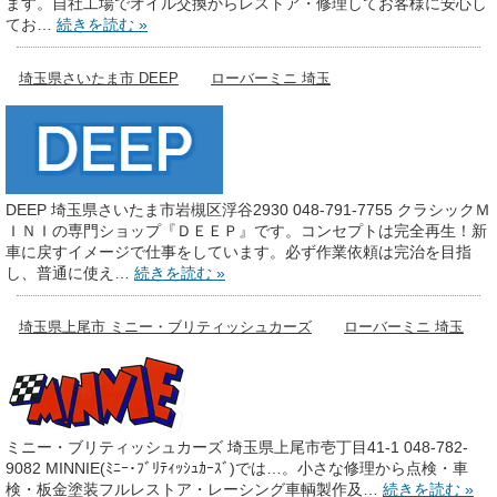
ます。自社工場でオイル交換からレストア・修理してお客様に安心し
てお…
続きを読む »
埼玉県さいたま市 DEEP
ローバーミニ 埼玉
DEEP 埼玉県さいたま市岩槻区浮谷2930 048-791-7755 クラシックＭ
ＩＮＩの専門ショップ『ＤＥＥＰ』です。コンセプトは完全再生！新
車に戻すイメージで仕事をしています。必ず作業依頼は完治を目指
し、普通に使え…
続きを読む »
埼玉県上尾市 ミニー・ブリティッシュカーズ
ローバーミニ 埼玉
ミニー・ブリティッシュカーズ 埼玉県上尾市壱丁目41-1 048-782-
9082 MINNIE(ﾐﾆｰ･ﾌﾞﾘﾃｨｯｼｭｶｰｽﾞ)では…。小さな修理から点検・車
検・板金塗装フルレストア・レーシング車輌製作及…
続きを読む »