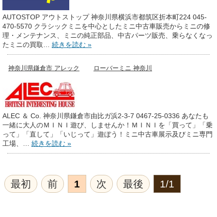
AUTOSTOP アウトストップ 神奈川県横浜市都筑区折本町224 045-
470-5570 クラシックミニを中心としたミニ中古車販売からミニの修
理・メンテナンス、ミニの純正部品、中古パーツ販売、乗らなくなっ
たミニの買取…
続きを読む »
神奈川県鎌倉市 アレック
ローバーミニ 神奈川
ALEC ＆ Co. 神奈川県鎌倉市由比ガ浜2-3-7 0467-25-0336 あなたも
一緒に大人のＭＩＮＩ遊び、しませんか！ＭＩＮＩを「買って」「乗
って」「直して」「いじって」遊ぼう！ミニ中古車展示及びミニ専門
工場、…
続きを読む »
最初
前
1
次
最後
1/1