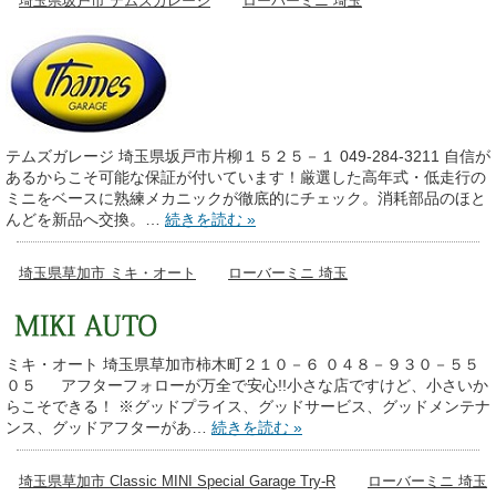
埼玉県坂戸市 テムズガレージ
ローバーミニ 埼玉
テムズガレージ 埼玉県坂戸市片柳１５２５－１ 049-284-3211 自信が
あるからこそ可能な保証が付いています！厳選した高年式・低走行の
ミニをベースに熟練メカニックが徹底的にチェック。消耗部品のほと
んどを新品へ交換。…
続きを読む »
埼玉県草加市 ミキ・オート
ローバーミニ 埼玉
ミキ・オート 埼玉県草加市柿木町２１０－６ ０４８－９３０－５５
０５ アフターフォローが万全で安心!!小さな店ですけど、小さいか
らこそできる！ ※グッドプライス、グッドサービス、グッドメンテナ
ンス、グッドアフターがあ…
続きを読む »
埼玉県草加市 Classic MINI Special Garage Try-R
ローバーミニ 埼玉