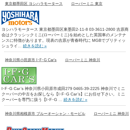
東京都墨田区 ヨシハラモータース
ローバーミニ 東京
ヨシハラモータース 東京都墨田区東墨田2-11-8 03-3611-2800 吉原商
会はクラッシックミニ(ローバーミニ)を始めとした英国車のメンテナ
ンスに特徴があります。現表の吉原が青春時代に MGBでブリティッ
シュライ…
続きを読む »
神奈川県小田原市 I･F･G Car’s
ローバーミニ 神奈川
I･F･G Car’s 神奈川県小田原市成田279 0465-39-2225 神奈川でミニ
クーパーの中古をお探しなら【I･F･G Car’s】にお任せ下さい。ミニ
クーパーを専門に扱う【I･F･G …
続きを読む »
神奈川県相模原市 ブルーオーシャン・モービル
ローバーミニ 神奈川