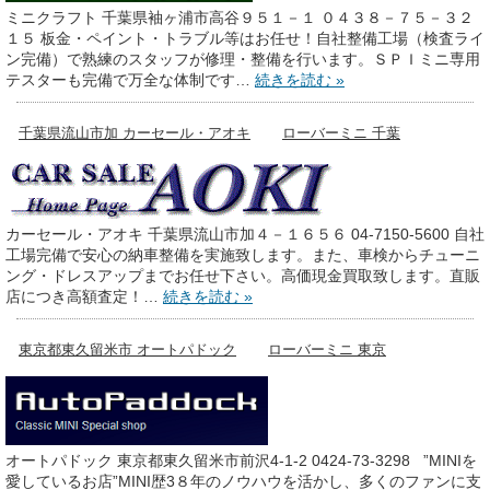
ミニクラフト 千葉県袖ヶ浦市高谷９５１－１ ０４３８－７５－３２
１５ 板金・ペイント・トラブル等はお任せ！自社整備工場（検査ライ
ン完備）で熟練のスタッフが修理・整備を行います。ＳＰＩミニ専用
テスターも完備で万全な体制です…
続きを読む »
千葉県流山市加 カーセール・アオキ
ローバーミニ 千葉
カーセール・アオキ 千葉県流山市加４－１６５６ 04-7150-5600 自社
工場完備で安心の納車整備を実施致します。また、車検からチューニ
ング・ドレスアップまでお任せ下さい。高価現金買取致します。直販
店につき高額査定！…
続きを読む »
東京都東久留米市 オートパドック
ローバーミニ 東京
オートパドック 東京都東久留米市前沢4-1-2 0424-73-3298 ”MINIを
愛しているお店”MINI歴3８年のノウハウを活かし、多くのファンに支