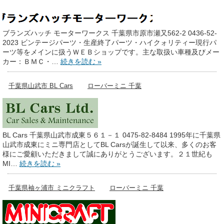
ブランズハッチ モーターワークス 千葉県市原市瀬又562-2 0436-52-
2023 ビンテージパーツ・生産終了パーツ・ハイクォリティー現行パ
ーツ等をメインに扱うＷＥＢショップです。主な取扱い車種及びメー
カー：ＢＭＣ・…
続きを読む »
千葉県山武市 BL Cars
ローバーミニ 千葉
BL Cars 千葉県山武市成東５６１－１ 0475-82-8484 1995年に千葉県
山武市成東にミニ専門店としてBL Carsが誕生して以来、多くのお客
様にご愛顧いただきまして誠にありがとうございます。２１世紀も
MI…
続きを読む »
千葉県袖ヶ浦市 ミニクラフト
ローバーミニ 千葉